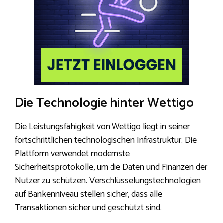
Die Technologie hinter Wettigo
Die Leistungsfähigkeit von Wettigo liegt in seiner
fortschrittlichen technologischen Infrastruktur. Die
Plattform verwendet modernste
Sicherheitsprotokolle, um die Daten und Finanzen der
Nutzer zu schützen. Verschlüsselungstechnologien
auf Bankenniveau stellen sicher, dass alle
Transaktionen sicher und geschützt sind.