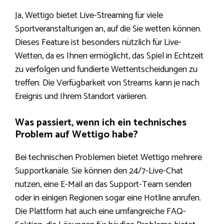
Ja, Wettigo bietet Live-Streaming für viele
Sportveranstaltungen an, auf die Sie wetten können.
Dieses Feature ist besonders nützlich für Live-
Wetten, da es Ihnen ermöglicht, das Spiel in Echtzeit
zu verfolgen und fundierte Wettentscheidungen zu
treffen. Die Verfügbarkeit von Streams kann je nach
Ereignis und Ihrem Standort variieren.
Was passiert, wenn ich ein technisches
Problem auf Wettigo habe?
Bei technischen Problemen bietet Wettigo mehrere
Supportkanäle. Sie können den 24/7-Live-Chat
nutzen, eine E-Mail an das Support-Team senden
oder in einigen Regionen sogar eine Hotline anrufen.
Die Plattform hat auch eine umfangreiche FAQ-