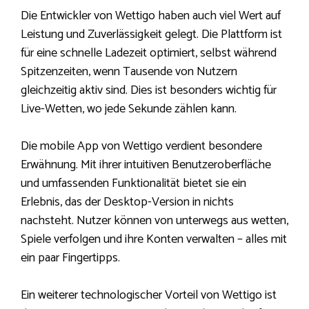
Die Entwickler von Wettigo haben auch viel Wert auf
Leistung und Zuverlässigkeit gelegt. Die Plattform ist
für eine schnelle Ladezeit optimiert, selbst während
Spitzenzeiten, wenn Tausende von Nutzern
gleichzeitig aktiv sind. Dies ist besonders wichtig für
Live-Wetten, wo jede Sekunde zählen kann.
Die mobile App von Wettigo verdient besondere
Erwähnung. Mit ihrer intuitiven Benutzeroberfläche
und umfassenden Funktionalität bietet sie ein
Erlebnis, das der Desktop-Version in nichts
nachsteht. Nutzer können von unterwegs aus wetten,
Spiele verfolgen und ihre Konten verwalten – alles mit
ein paar Fingertipps.
Ein weiterer technologischer Vorteil von Wettigo ist