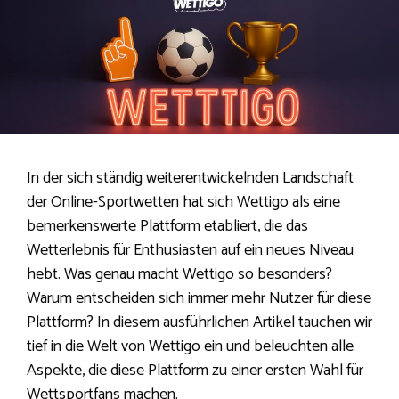
In der sich ständig weiterentwickelnden Landschaft
der Online-Sportwetten hat sich Wettigo als eine
bemerkenswerte Plattform etabliert, die das
Wetterlebnis für Enthusiasten auf ein neues Niveau
hebt. Was genau macht Wettigo so besonders?
Warum entscheiden sich immer mehr Nutzer für diese
Plattform? In diesem ausführlichen Artikel tauchen wir
tief in die Welt von Wettigo ein und beleuchten alle
Aspekte, die diese Plattform zu einer ersten Wahl für
Wettsportfans machen.