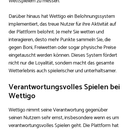
Wettspielern zu messen.
Darüber hinaus hat Wettigo ein Belohnungssystem
implementiert, das treue Nutzer für ihre Aktivität auf
der Plattform belohnt. Je mehr Sie wetten und
interagieren, desto mehr Punkte sammeln Sie, die
gegen Boni, Freiwetten oder sogar physische Preise
eingetauscht werden können. Dieses System fördert
nicht nur die Loyalität, sondern macht das gesamte
Wetterlebnis auch spielerischer und unterhaltsamer.
Verantwortungsvolles Spielen bei
Wettigo
Wettigo nimmt seine Verantwortung gegenüber
seinen Nutzern sehr ernst, insbesondere wenn es um
verantwortungsvolles Spielen geht. Die Plattform hat