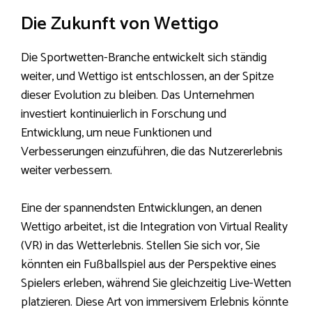
Die Zukunft von Wettigo
Die Sportwetten-Branche entwickelt sich ständig
weiter, und Wettigo ist entschlossen, an der Spitze
dieser Evolution zu bleiben. Das Unternehmen
investiert kontinuierlich in Forschung und
Entwicklung, um neue Funktionen und
Verbesserungen einzuführen, die das Nutzererlebnis
weiter verbessern.
Eine der spannendsten Entwicklungen, an denen
Wettigo arbeitet, ist die Integration von Virtual Reality
(VR) in das Wetterlebnis. Stellen Sie sich vor, Sie
könnten ein Fußballspiel aus der Perspektive eines
Spielers erleben, während Sie gleichzeitig Live-Wetten
platzieren. Diese Art von immersivem Erlebnis könnte