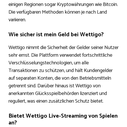
einigen Regionen sogar Kryptowährungen wie Bitcoin.
Die verfügbaren Methoden können je nach Land
variieren.
Wie sicher ist mein Geld bei Wettigo?
Wettigo nimmt die Sicherheit der Gelder seiner Nutzer
sehr ernst. Die Plattform verwendet fortschrittliche
Verschlüsselungstechnologien, um alle
Transaktionen zu schützen, und hält Kundengelder
auf separaten Konten, die von den Betriebsmitteln
getrennt sind. Darüber hinaus ist Wettigo von
anerkannten Glücksspielbehörden lizenziert und
reguliert, was einen zusätzlichen Schutz bietet.
Bietet Wettigo Live-Streaming von Spielen
an?