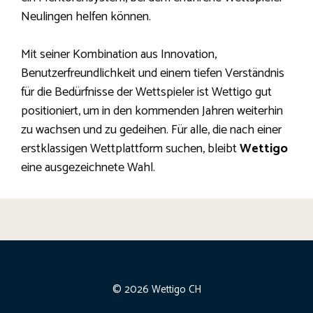
Neulingen helfen können.
Mit seiner Kombination aus Innovation,
Benutzerfreundlichkeit und einem tiefen Verständnis
für die Bedürfnisse der Wettspieler ist Wettigo gut
positioniert, um in den kommenden Jahren weiterhin
zu wachsen und zu gedeihen. Für alle, die nach einer
erstklassigen Wettplattform suchen, bleibt
Wettigo
eine ausgezeichnete Wahl.
© 2026 Wettigo CH